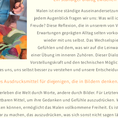
Malen ist eine ständige Auseinandersetzung
jedem Augenblick fragen wir uns: Was will i
Freude? Diese Reflexion, die in unserem von 
Erwartungen geprägten Alltag selten vork
wieder mit uns selbst. Das Wechselspi
Gefühlen und dem, was wir auf die Leinwa
einer Übung im inneren Zuhören. Dieser Dial
Vorstellungskraft und den technischen Möglic
es uns, uns selbst besser zu verstehen und unsere Entscheidu
s Ausdrucksmittel für diejenigen, die in Bildern denken
leben die Welt durch Worte, andere durch Bilder. Für Letztere
htbaren Mittel, um ihre Gedanken und Gefühle auszudrücken.
en können, ermöglicht das Malen vollkommene Freiheit. Es ist
ar zu machen, das auszudrücken, was sich sonst nicht sagen lä