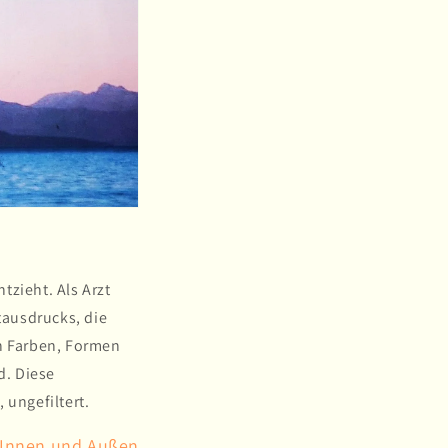
tzieht. Als Arzt
tausdrucks, die
on Farben, Formen
d. Diese
 ungefiltert.
n Innen und Außen