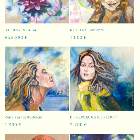
ICH BIN ZEN - 40x40
NEUSTART 60x60cm
Normaler
Von 380 €
Normaler
1.000 €
Preis
Preis
Renaissance 80x60cm
DIE BEWEGUNG 100 x 100 cm
Normaler
1.300 €
Normaler
2.200 €
Preis
Preis