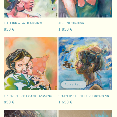
THE LINK WEAVER 61x50cm
JUSTINE 90x80cm
Normaler
850 €
Normaler
1.850 €
Preis
Preis
Ausverkauft
EIN ENGEL GEHT VORBEI 65x50cm
GEGEN DAS LICHT LEBEN 80 x 80 cm
Normaler
850 €
Normaler
1.650 €
Preis
Preis