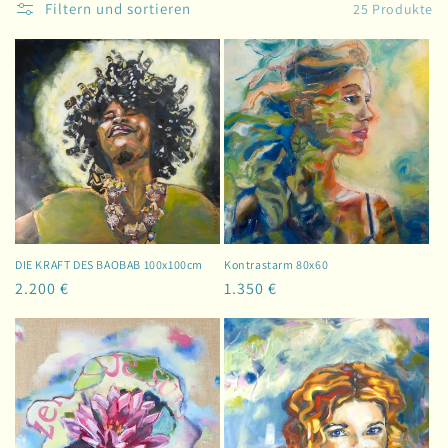
i
Filtern und sortieren
25 Produkte
e
:
DIE KRAFT DES BAOBAB 100x100cm
Kontrastarm 80x60
Normaler
2.200 €
Normaler
1.350 €
Preis
Preis