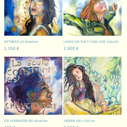
BETWEEN US 80x60cm
LIVING ON THE FLYING SIDE 110x120
Normaler
1.350 €
Normaler
2.900 €
Preis
Preis
DIE VERÄNDERUNG 40x40cm
JASMIN 160 x 130 cm