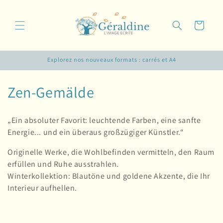
Direkt
zum
Inhalt
Warenkorb
Explorez nos nouveaux formats : carrés et A4
K
Zen-Gemälde
a
„Ein absoluter Favorit: leuchtende Farben, eine sanfte
t
Energie... und ein überaus großzügiger Künstler.“
e
Originelle Werke, die Wohlbefinden vermitteln, den Raum
erfüllen und Ruhe ausstrahlen.
g
Winterkollektion: Blautöne und goldene Akzente, die Ihr
o
Interieur aufhellen.
r