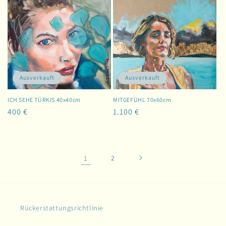
Ausverkauft
Ausverkauft
ICH SEHE TÜRKIS 40x40cm
MITGEFÜHL 70x60cm
Normaler
400 €
Normaler
1.100 €
Preis
Preis
1
2
Rückerstattungsrichtlinie