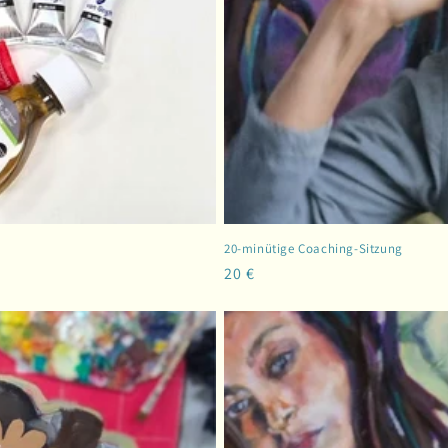
20-minütige Coaching-Sitzung
Normaler
20 €
Preis