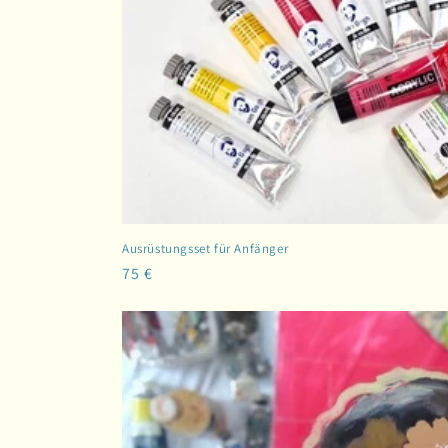
Ausrüstungsset für Anfänger
Normaler
75 €
Preis