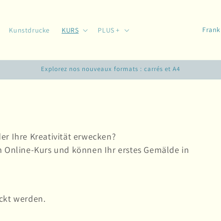
L
Kunstdrucke
KURS
PLUS +
a
n
Explorez nos nouveaux formats : carrés et A4
d
/
R
e
g
er Ihre Kreativität erwecken?
i
m Online-Kurs und können Ihr erstes Gemälde in
o
n
ckt werden.