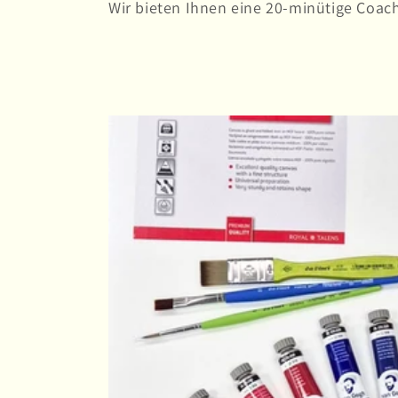
o
Wir bieten Ihnen eine 20-minütige Coac
r
i
e
: