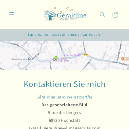
Direkt
zum
Inhalt
Warenkorb
Explorez nos nouveaux formats : carrés et A4
Kontaktieren Sie mich
Géraldine Bard Weinstoerffer
Das geschriebene Bild
5 rue des bergers
68720 Hochstatt
E-Mail: geraldine@limageecrite.com