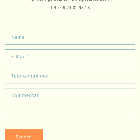
Tel.: 06.24.01.98.18
K
Name
o
n
E-Mail
*
t
a
k
Telefonnummer
t
f
Kommentar
o
r
m
u
l
Senden
a