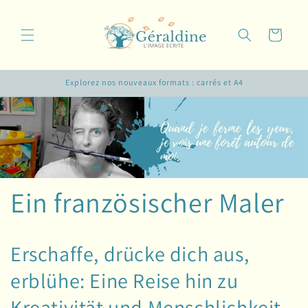
Direkt
zum
Inhalt
Warenkorb
Explorez nos nouveaux formats : carrés et A4
Ein französischer Maler
Erschaffe, drücke dich aus,
erblühe: Eine Reise hin zu
Kreativität und Menschlichkeit