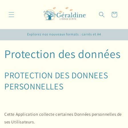
et
passer
au
Panier
contenu
Explorez nos nouveaux formats : carrés et A4
Protection des données
PROTECTION DES DONNEES
PERSONNELLES
Cette Application collecte certaines Données personnelles de
ses Utilisateurs.