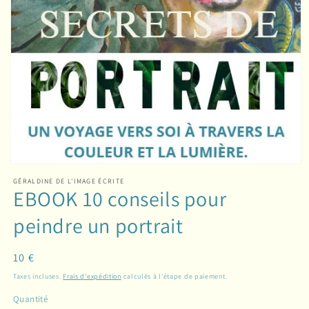
Ouvrir
le
GÉRALDINE DE L'IMAGE ÉCRITE
média
EBOOK 10 conseils pour
1
dans
peindre un portrait
une
fenêtre
modale
Prix
10 €
habituel
Taxes incluses.
Frais d'expédition
calculés à l'étape de paiement.
Quantité