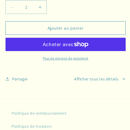
Réduire
Augmenter
la
la
quantité
quantité
de
de
Ajouter au panier
EBOOK
EBOOK
10
10
conseils
conseils
pour
pour
peindre
peindre
Plus de moyens de paiement
un
un
portrait
portrait
Partager
Afficher tous les détails
Politique de remboursement
Politique de livraison