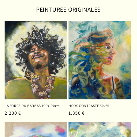
PEINTURES ORIGINALES
LA FORCE DU BAOBAB 100x100cm
HORS CONTRASTE 80x60
Prix
2.200 €
Prix
1.350 €
habituel
habituel