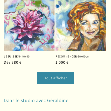
JE SUIS ZEN- 40x40
RECOMMENCER 60x60cm
Prix
Dès 380 €
Prix
1.000 €
habituel
habituel
Tout afficher
Dans le studio avec Géraldine