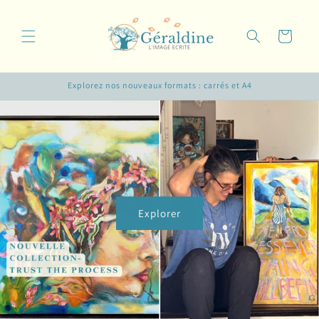
et
passer
au
Panier
contenu
Explorez nos nouveaux formats : carrés et A4
Explorer