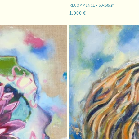
RECOMMENCER 60x60cm
Prix
1.000 €
habituel