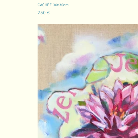
CACHÉE 30x30cm
Prix
250 €
habituel