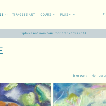
P
ES
TIRAGES D'ART
COURS
PLUS +
a
y
Explorez nos nouveaux formats : carrés et A4
s
/
E
r
é
g
i
Trier par :
o
n