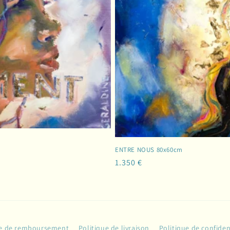
ENTRE NOUS 80x60cm
Prix
1.350 €
habituel
ue de remboursement
Politique de livraison
Politique de confiden