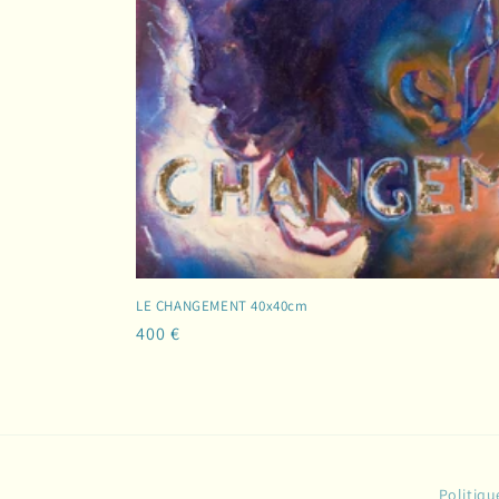
LE CHANGEMENT 40x40cm
Prix
400 €
habituel
Politiq