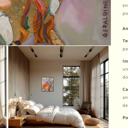
en
po
An
Te
pa
In
un
do
Ca
an
de
P