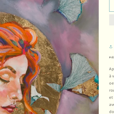
PI
Ap
à 
oe
ro
et
av
do