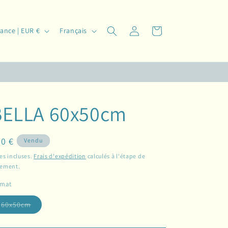
L
Connexion
Panier
France | EUR €
Français
a
n
g
u
e
BELLA 60x50cm
ix
0 €
Vendu
bituel
es incluses.
Frais d'expédition
calculés à l'étape de
iement.
rmat
Variante
60x50cm
épuisée
ou
indisponible