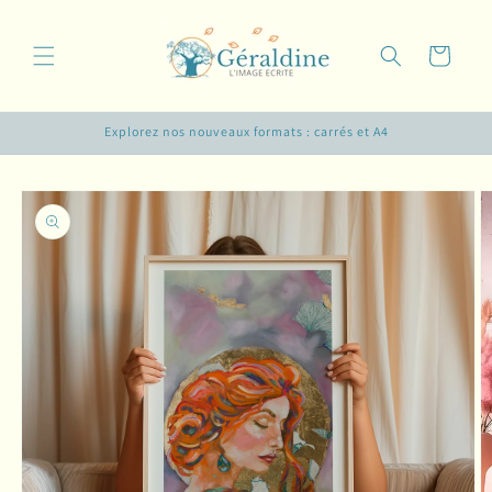
et
passer
au
Panier
contenu
Explorez nos nouveaux formats : carrés et A4
Passer aux
informations
produits
O
le
m