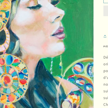
PI
Dé
or
po
d'
no
su
su
Ch