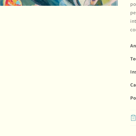
po
pe
in
co
An
Te
In
Ca
Po