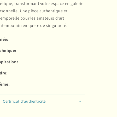
étique, transformant votre espace en galerie
rsonnelle. Une pièce authentique et
temporelle pour les amateurs d'art
ntemporain en quête de singularité.
née:
chnique:
spiration:
dre:
ème:
Certificat d'authenticité