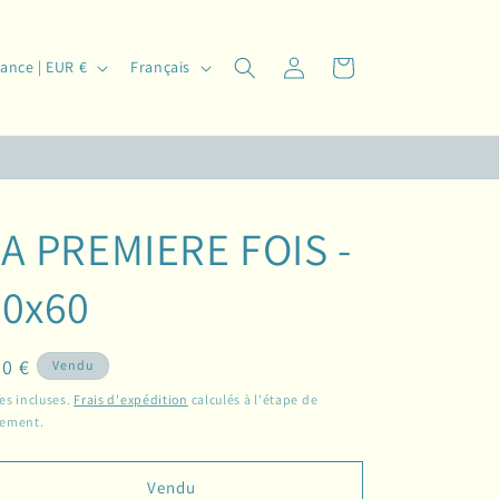
L
Connexion
Panier
France | EUR €
Français
a
n
g
u
e
A PREMIERE FOIS -
50x60
ix
0 €
Vendu
bituel
es incluses.
Frais d'expédition
calculés à l'étape de
iement.
Vendu