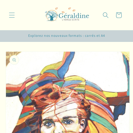
et
passer
au
Panier
contenu
Explorez nos nouveaux formats : carrés et A4
Passer aux
informations
produits