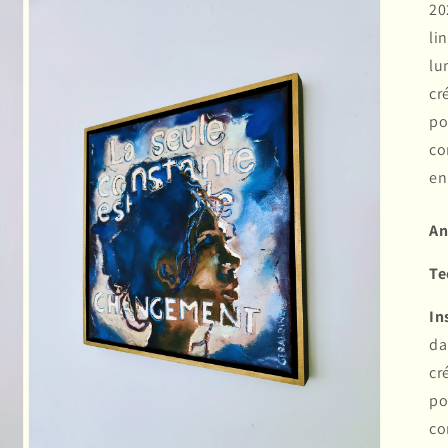
20
li
lu
cr
po
co
en
An
Te
In
da
cr
po
co