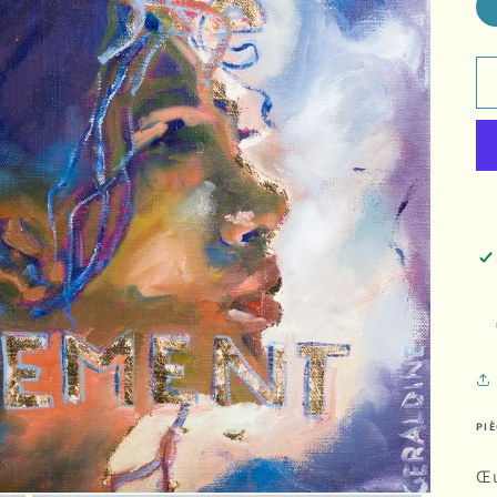
PI
Œu