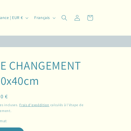
L
Connexion
Panier
France | EUR €
Français
a
n
g
u
e
LE CHANGEMENT
40x40cm
ix
0 €
bituel
es incluses.
Frais d'expédition
calculés à l'étape de
iement.
rmat