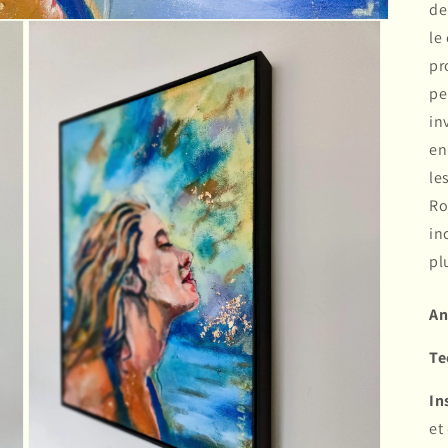
de
le
pr
pe
in
en
le
Ro
in
pl
An
Te
In
et