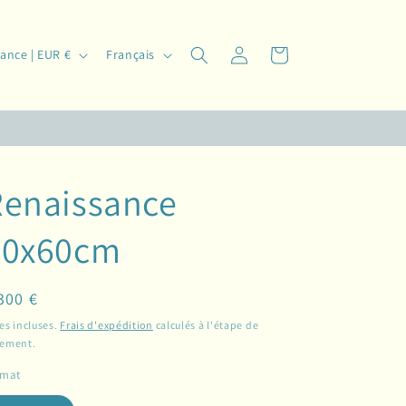
L
Connexion
Panier
France | EUR €
Français
a
n
g
u
e
Renaissance
80x60cm
ix
300 €
bituel
es incluses.
Frais d'expédition
calculés à l'étape de
iement.
rmat