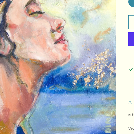
PI
Vi