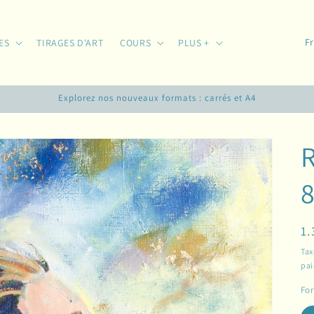
P
ES
TIRAGES D'ART
COURS
PLUS +
a
y
Explorez nos nouveaux formats : carrés et A4
s
/
r
é
g
i
Pr
1.
o
ha
n
Tax
pa
Fo