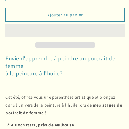
la
la
quantité
quantité
de
de
Ajouter au panier
STAGE
STAGE
d&#39;été
d&#39;été
du
du
4-
4-
5
5
juillet
juillet
26
26
Envie d'apprendre à peindre un portrait de
(Hochstatt,
(Hochstatt,
femme
Alsace)
Alsace)
à la peinture à l'huile?
Cet été, offrez-vous une parenthèse artistique et plongez
dans l’univers de la peinture à l’huile lors de
mes stages de
portrait de femme
!
📍
À Hochstatt, près de Mulhouse