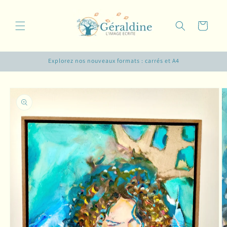
et
passer
au
Panier
contenu
Explorez nos nouveaux formats : carrés et A4
Passer aux
informations
produits