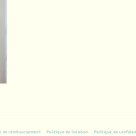
une
fenêtre
modale
ue de remboursement
Politique de livraison
Politique de confiden