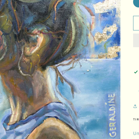
TIR
Un