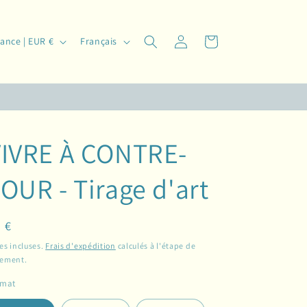
L
Connexion
Panier
France | EUR €
Français
a
n
g
u
e
VIVRE À CONTRE-
OUR - Tirage d'art
ix
 €
bituel
es incluses.
Frais d'expédition
calculés à l'étape de
iement.
rmat