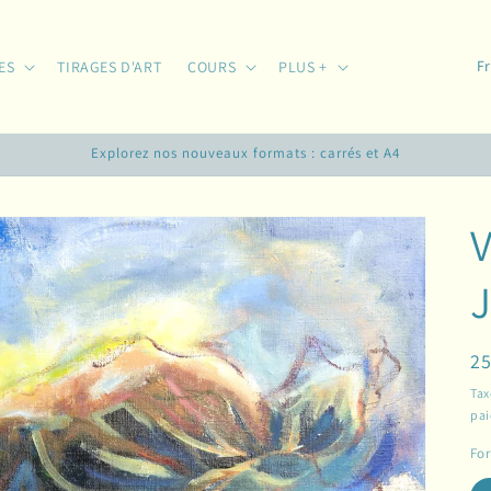
P
ES
TIRAGES D'ART
COURS
PLUS +
a
y
Explorez nos nouveaux formats : carrés et A4
s
/
r
é
J
g
i
Pr
25
o
ha
n
Tax
pa
Fo